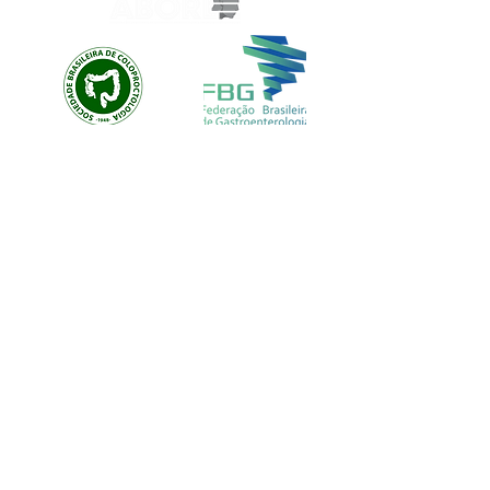
EVOLUTION CUSTOM
© EVOLUTION PRODUCTIONS
Av: Emilio Ribas 1521
Jd. Tranquilidade Guarulhos
Cep :
07051-00