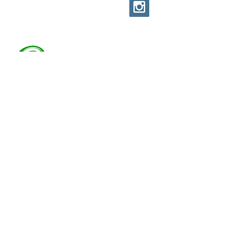
EVOLUTION CUSTOM
© EVOLUTION PRODUCTIONS
Av: Emilio Ribas 1521
Jd. Tranquilidade Guarulhos
Cep :
07051-00
Tel:
11-95841-1751
Davi Abrahão Comercio e confecções
ltda
CNPJ
22.225.514
/0001-88