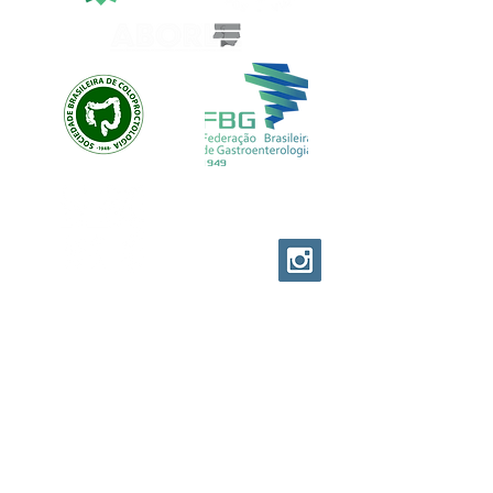
EVOLUTION CUSTOM
© EVOLUTION PRODUCTIONS
Av: Emilio Ribas 1521
Jd. Tranquilidade Guarulhos