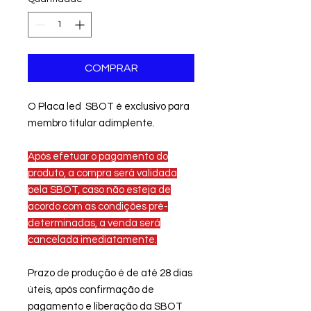
COMPRAR
O Placa led SBOT é exclusivo para
membro titular adimplente.
Após efetuar o pagamento do
produto, a compra será validada
pela SBOT, caso não esteja de
acordo com as condições pré-
determinadas, a venda será
cancelada imediatamente.
Prazo de produção é de até 28 dias
úteis, após confirmação de
pagamento e liberação da SBOT