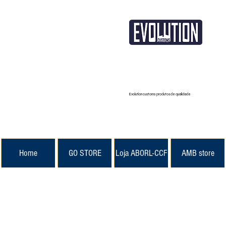
Evolution customs produtos de qualidade
Home
GO STORE
Loja ABORL-CCF
AMB store