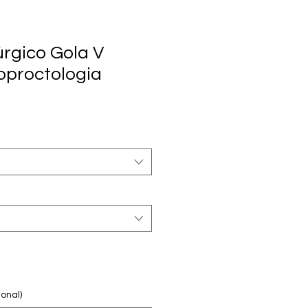
úrgico Gola V
oproctologia
onal)