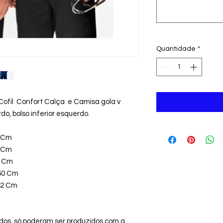
Quantidade
*
e Cofil Confort Calça e Camisa gola v
do, bolso inferior esquerdo.
0 Cm
4 Cm
8 Cm
/50 Cm
52 Cm
ados, só poderam ser produzidos com a