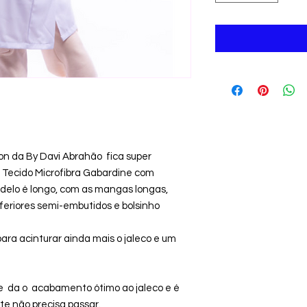
on da By Davi Abrahão fica super
 Tecido Microfibra Gabardine com
odelo é longo, com as mangas longas,
nferiores semi-embutidos e bolsinho
para acinturar ainda mais o jaleco e um
e da o acabamento ótimo ao jaleco e é
te não precisa passar.