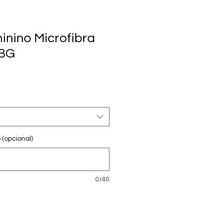
inino Microfibra
FBG
(opcional)
0/40