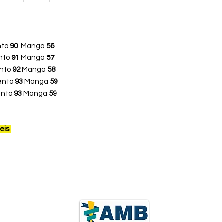
nto
90
Manga
56
nto
91
Manga
57
nto
92
Manga
58
ento
93
Manga
59
ento
93
Manga
59
teis