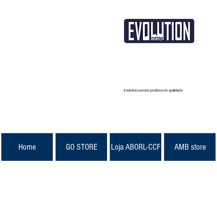
Evolution customs produtos de qualidade
Home
GO STORE
Loja ABORL-CCF
AMB store