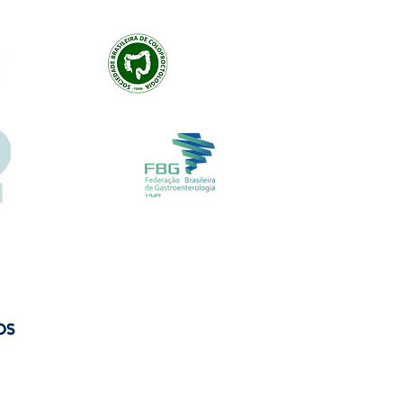
Av: Emilio Ribas 1521
Jd. Tranquilidade Guarulhos
Cep :07051-00
Tel: 11-95841-1751
Davi Abrahão Comercio e
confecções ltda
CNPJ 22.225.514/0001-88