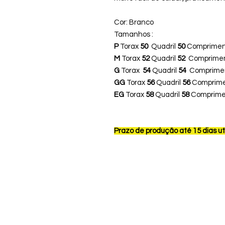
Cor: Branco
Tamanhos :
P
Torax
50
Quadril
50
Comprime
M
Torax
52
Quadril
52
Comprime
G
Torax
54
Quadril
54
Comprime
GG
Torax
56
Quadril
56
Comprim
EG
Torax
58
Quadril
58
Comprim
Prazo de produção até 15 dias u