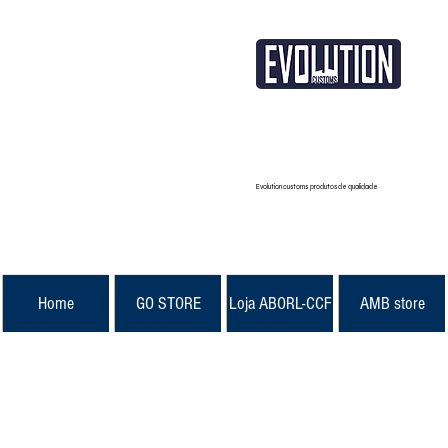
Evolution customs produtos de qualidade
Home
GO STORE
Loja ABORL-CCF
AMB store