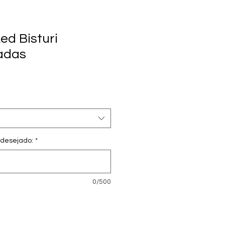
ed Bisturi
adas
desejado:
*
0/500