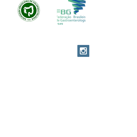
EVOLUTION CUSTOM
© EVOLUTION PRODUCTIONS
Av: Emilio Ribas 1521
Jd. Tranquilidade Guarulhos
Cep :
07051-00
Tel:
11-95841-1751