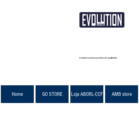
Evolution customs produtos de qualidade
Home
GO STORE
Loja ABORL-CCF
AMB store