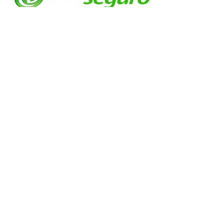
© EVOLUTION PRODUCTIONS
Av: Emilio Ribas 1521
Jd. Tranquilidade Guarulhos
Cep :
07051-00
Tel:
11-95841-1751
Davi Abrahão Comercio e confecções
ltda
CNPJ
22.225.514
/0001-88