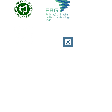
EVOLUTION CUSTOM
© EVOLUTION PRODUCTIONS
Av: Emilio Ribas 1521
Jd. Tranquilidade Guarulhos
Cep :
07051-00
Tel:
11-95841-1751