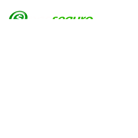
EVOLUTION CUSTOM
© EVOLUTION PRODUCTIONS
Av: Emilio Ribas 1521
Jd. Tranquilidade Guarulhos
Cep :
07051-00
Tel:
11-95841-1751
Davi Abrahão Comercio e confecções
ltda
CNPJ
22.225.514
/0001-88