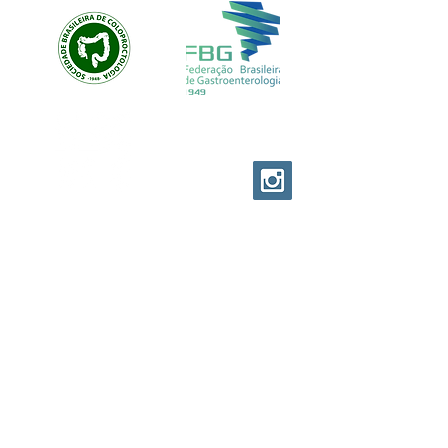
EVOLUTION CUSTOM
© EVOLUTION PRODUCTIONS
Av: Emilio Ribas 1521
Jd. Tranquilidade Guarulhos
Cep :
07051-00
Tel:
11-95841-1751