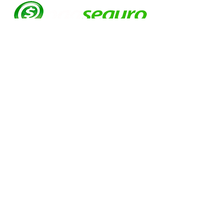
© EVOLUTION PRODUCTIONS
Av: Emilio Ribas 1521
Jd. Tranquilidade Guarulhos
Cep :
07051-00
Tel:
11-95841-1751
Davi Abrahão Comercio e confecções
ltda
CNPJ
22.225.514
/0001-88