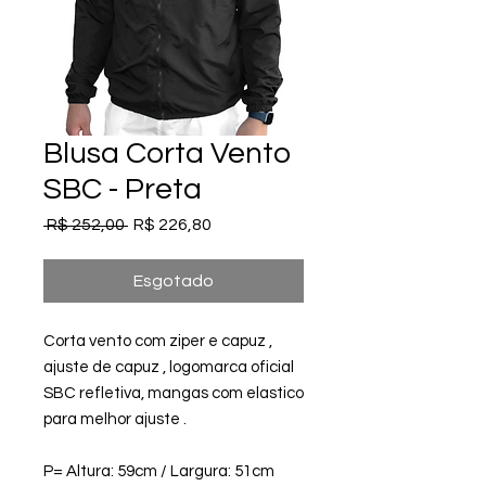
Blusa Corta Vento
SBC - Preta
Preço
Preço
 R$ 252,00 
R$ 226,80
normal
promocional
Esgotado
Corta vento com ziper e capuz ,
ajuste de capuz , logomarca oficial
SBC refletiva, mangas com elastico
para melhor ajuste .
P= Altura: 59cm / Largura: 51cm