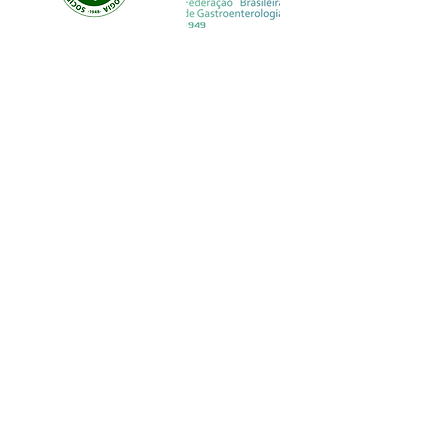
EVOLUTION CUSTOM
© EVOLUTION PRODUCTIONS
Av: Emilio Ribas 1521
Jd. Tranquilidade Guarulhos
Cep :
07051-00
Tel:
11-95841-1751
Davi Abrahão Comercio e confecções
ltda
CNPJ
22.225.514
/0001-88