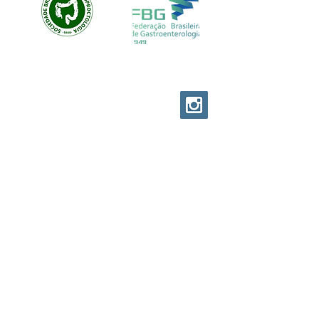
EVOLUTION CUSTOM
© EVOLUTION PRODUCTIONS
Av: Emilio Ribas 1521
Jd. Tranquilidade Guarulhos
Cep :
07051-00
Tel:
11-95841-1751
Davi Abrahão Comercio e confecções