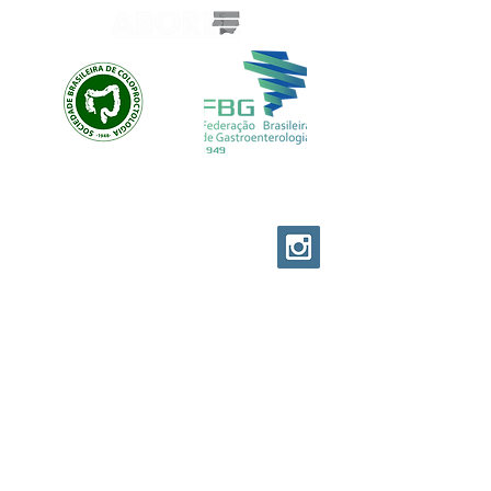
EVOLUTION CUSTOM
© EVOLUTION PRODUCTIONS
Av: Emilio Ribas 1521
Jd. Tranquilidade Guarulhos
Cep :
07051-00