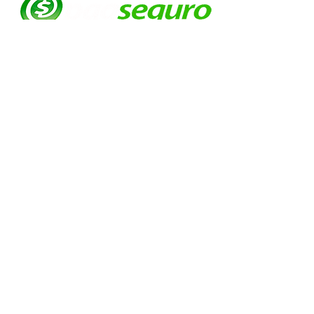
© EVOLUTION PRODUCTIONS
Av: Emilio Ribas 1521
Jd. Tranquilidade Guarulhos
Cep :
07051-00
Tel:
11-95841-1751
Davi Abrahão Comercio e confecções
ltda
CNPJ
22.225.514
/0001-88