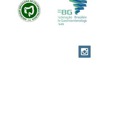
EVOLUTION CUSTOM
© EVOLUTION PRODUCTIONS
Av: Emilio Ribas 1521
Jd. Tranquilidade Guarulhos
Cep :
07051-00
Tel:
11-95841-1751